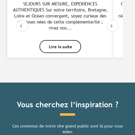
SEJOURS SUR-MESURE, EXPERIENCES
Créée 
AUTHENTIQUES Sur notre territoire, Bretagne,
de v
Loire et Océan convergent, soyez curieux des
récepti
richesses nées de cette complémentarité ;
au 
vivez nos...
Lire la suite
Vous cherchez l’inspiration ?
Ces contenus de notre site grand public sont là pour vous
aider.